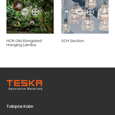
HCN Obi Elongated
SCH Section
Hanging Lamba
Takipte Kalın