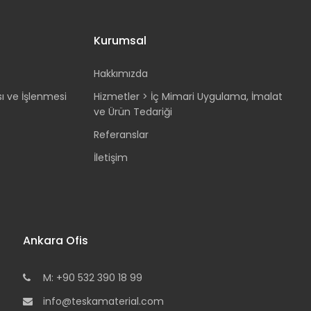
Kurumsal
Hakkımızda
sı ve İşlenmesi
Hizmetler > İç Mimari Uygulama, İmalat
ve Ürün Tedariği
Referanslar
İletişim
Ankara Ofis
M: +90 532 390 18 99
info@teskamaterial.com