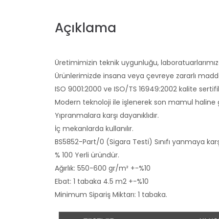
Açıklama
Üretimimizin teknik uygunluğu, laboratuarlarımızd
Ürünlerimizde insana veya çevreye zararlı mad
ISO 9001:2000 ve ISO/TS 16949:2002 kalite sertifik
Modern teknoloji ile işlenerek son mamul haline g
Yıpranmalara karşı dayanıklıdır.
İç mekanlarda kullanılır.
BS5852-Part/0 (Sigara Testi) Sınıfı yanmaya karşı 
% 100 Yerli üründür.
Ağırlık: 550-600 gr/m² +-%10
Ebat: 1 tabaka 4.5 m2 +-%10
Minimum Sipariş Miktarı: 1 tabaka.