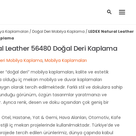
ya Kaplamaları
/
Doğal Deri Mobilya Kaplama
/
LEDEX Natural Leather
Kaplama
al Leather 56480 Doğal Deri Kaplama
eri Mobilya Kaplama
,
Mobilya Kaplamaları
r “doğal deri” mobilya kaplamaları, kalite ve estetik
da olduğu iç mekan mobilya ve duvar kaplamaları
ın olarak tercih edilmektedir. Farklı stil ve dokulara sahip
sunduğu görünüm, özgün tasarımlar yaratmanızı ve
. Ayrıca renk, desen ve doku açısından çok geniş bir
le Otel, Hastane, Yat & Gemi, Hava Alanları, Otomotiv, Kafe
stijli iç mekan projelerinde kullanılmaktadır. Türkiye’de ve
 projede tercih edilen ürünlerimiz, dünya çapında kabul