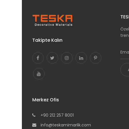
TES
Özel
tren
Takipte Kalın
Merkez Ofis
+90 212 257 8001
info@teskamimarlik.com