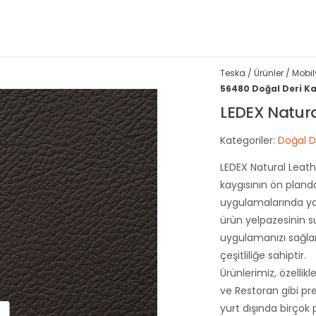
Teska
/
Ürünler
/
Mobil
56480 Doğal Deri 
LEDEX Natur
Kategoriler:
Doğal D
LEDEX Natural Leathe
kaygısının ön plan
uygulamalarında yayg
ürün yelpazesinin 
uygulamanızı sağlar
çeşitliliğe sahiptir.
Ürünlerimiz, özellik
ve Restoran gibi pre
yurt dışında birçok