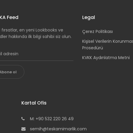
KA Feed
Legal
 fırsatlar, en yeni Lookbooks ve
Çerez Politikası
dler hakkında ilk bilgi sahibi siz olun.
Kişisel Verilerin Korunma
Prosedürü
KVKK Aydınlatma Metni
Abone ol
Kartal Ofis
M: +90 532 220 26 49
semih@teskamimarlik.com