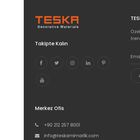
TES
Özel
tren
Takipte Kalın
Merkez Ofis
+90 212 257 8001
info@teskamimarlik.com