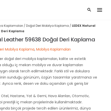
ya Kaplamaları
/
Doğal Deri Mobilya Kaplama
/
LEDEX Natural
l Deri Kaplama
l Leather 59638 Doğal Deri Kaplama
eri Mobilya Kaplama
,
Mobilya Kaplamaları
r doğal deri mobilya kaplamaları, kalite ve estetik
da olduğu iç mekan mobilya ve duvar kaplamaları
ın olarak tercih edilmektedir. Farklı stil ve dokulara
sinin sunduğu görünüm, özgün tasarımlar yaratmanızı ve
. Ayrıca renk, desen ve doku açısından çok geniş bir
le Otel, Hastane, Yat & Gemi, Hava Alanları, Otomotiv,
i prestijli iç mekan projelerinde kullanılmaktadır.
ışında birçok projede tercih edilen ürünlerimiz, dünya