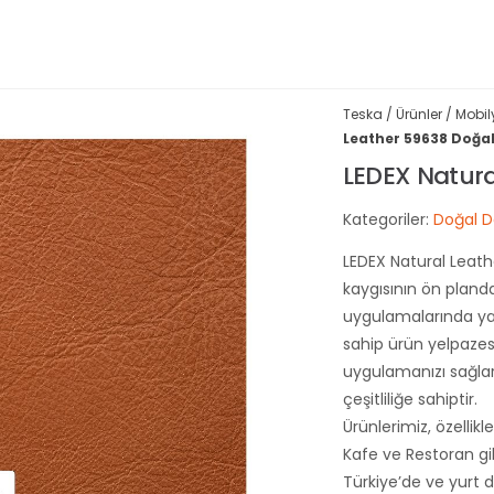
Teska
/
Ürünler
/
Mobil
Leather 59638 Doğa
LEDEX Natura
Kategoriler:
Doğal D
LEDEX Natural Leathe
kaygısının ön plan
uygulamalarında yayg
sahip ürün yelpaze
uygulamanızı sağlar
çeşitliliğe sahiptir.
Ürünlerimiz, özellik
Kafe ve Restoran gib
Türkiye’de ve yurt d