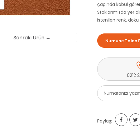
çapında kabul gören
Stoklarımızda yer al
istenilen renk, doku
Sonraki Ürün →
Numune Talep 
0212 
Paylaş: