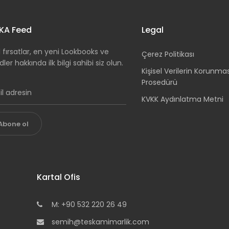
KA Feed
Legal
 fırsatlar, en yeni Lookbooks ve
Çerez Politikası
dler hakkında ilk bilgi sahibi siz olun.
Kişisel Verilerin Korunma
Prosedürü
KVKK Aydınlatma Metni
Abone ol
Kartal Ofis
M: +90 532 220 26 49
semih@teskamimarlik.com