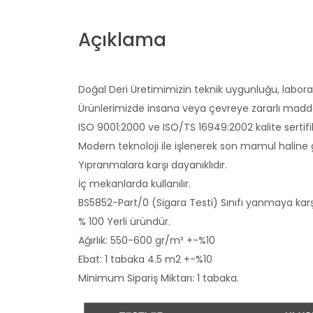
Açıklama
Doğal Deri Üretimimizin teknik uygunluğu, laborat
Ürünlerimizde insana veya çevreye zararlı mad
ISO 9001:2000 ve ISO/TS 16949:2002 kalite sertifik
Modern teknoloji ile işlenerek son mamul haline g
Yıpranmalara karşı dayanıklıdır.
İç mekanlarda kullanılır.
BS5852-Part/0 (Sigara Testi) Sınıfı yanmaya karşı 
% 100 Yerli üründür.
Ağırlık: 550-600 gr/m² +-%10
Ebat: 1 tabaka 4.5 m2 +-%10
Minimum Sipariş Miktarı: 1 tabaka.