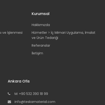
Kurumsal
Hakkımızda
sı ve İşlenmesi
Hizmetler > İç Mimari Uygulama, İmalat
ve Ürün Tedariği
Referanslar
İletişim
Ankara Ofis
M: +90 532 390 18 99
info@teskamaterial.com