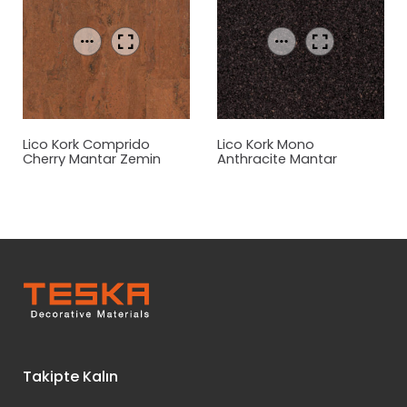
Lico Kork Comprido
Lico Kork Mono
Cherry
Mantar
Zemin
Anthracite
Mantar
Kaplama
Zemin Kaplama
Takipte Kalın