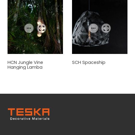
HCN Jungle Vine
SCH Spaceship
Hanging Lamba