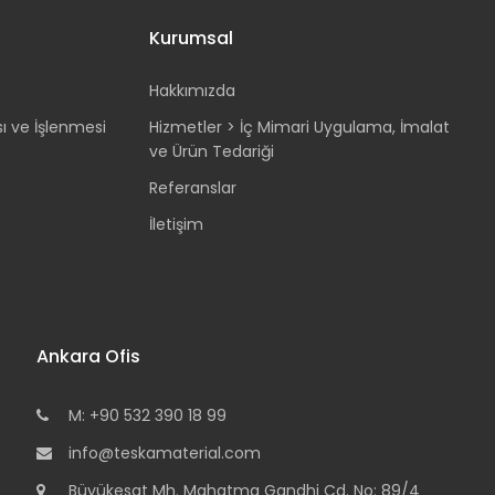
Kurumsal
Hakkımızda
sı ve İşlenmesi
Hizmetler > İç Mimari Uygulama, İmalat
ve Ürün Tedariği
Referanslar
İletişim
Ankara Ofis
M: +90 532 390 18 99
info@teskamaterial.com
Büyükesat Mh. Mahatma Gandhi Cd. No: 89/4