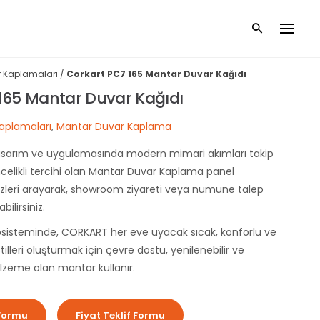
 Kaplamaları
/
Corkart PC7 165
Mantar
Duvar Kağıdı
 165
Mantar
Duvar Kağıdı
aplamaları
,
Mantar
Duvar Kaplama
sarım ve uygulamasında modern mimari akımları takip
elikli tercihi olan Mantar Duvar Kaplama panel
bizleri arayarak, showroom ziyareti veya numune talep
bilirsiniz.
kosisteminde, CORKART her eve uyacak sıcak, konforlu ve
tilleri oluşturmak için çevre dostu, yenilenebilir ve
alzeme olan mantar kullanır.
Formu
Fiyat Teklif Formu