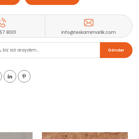
257 8001
info@teskamimarlik.com