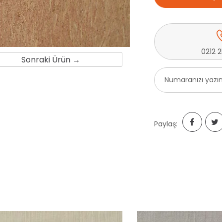
0212 
Sonraki Ürün →
Paylaş: