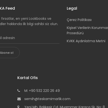
KA Feed
Legal
 fırsatlar, en yeni Lookbooks ve
Çerez Politikası
dler hakkında ilk bilgi sahibi siz olun.
Kişisel Verilerin Korunma
Prosedürü
KVKK Aydınlatma Metni
Abone ol
Kartal Ofis
M: +90 532 220 26 49
semih@teskamimarlik.com
Yeni Mh. Balıkesir Cd. Muammer Karaca Sk. No: 8