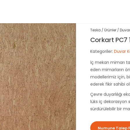
Teska
/
Ürünler
/
Duvar
Corkart PC7
Kategoriler:
Duvar K
İç mekan mimarı ta
eden mimarların önc
modellerimiz için, 
ederek fikir sahibi ola
Çevre duyarlılığı e
lüks iç dekorasyon s
sürdürülebilir bir m
Numune Talep 