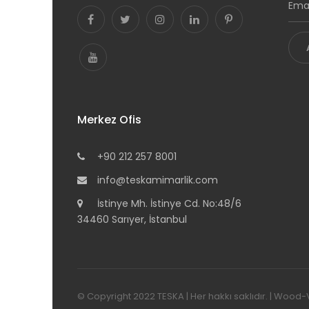
Merkez Ofis
+90 212 257 8001
info@teskamimarlik.com
İstinye Mh. İstinye Cd. No:48/6
34460 Sarıyer, İstanbul
© Copyright 2022
TESKA
|
Her hakkı saklıdır. | Wood