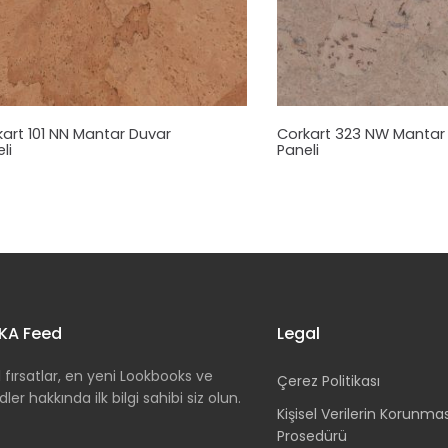
art 101 NN
Mantar
Duvar
Corkart 323 NW
Manta
li
Paneli
KA Feed
Legal
 fırsatlar, en yeni Lookbooks ve
Çerez Politikası
dler hakkında ilk bilgi sahibi siz olun.
Kişisel Verilerin Korunma
Prosedürü