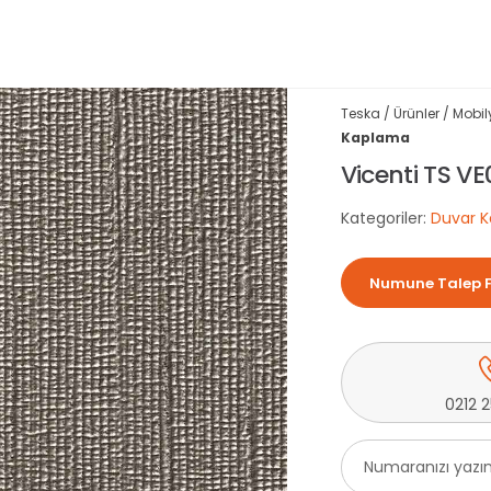
Teska
/
Ürünler
/
Mobil
Kaplama
Vicenti TS VE
Kategoriler:
Duvar K
Numune Talep 
0212 