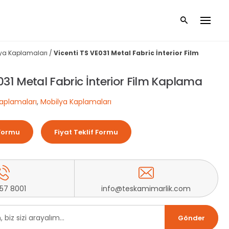
ya Kaplamaları
/
Vicenti TS VE031 Metal Fabric İnterior Film
031 Metal Fabric İnterior Film Kaplama
aplamaları
,
Mobilya Kaplamaları
Formu
Fiyat Teklif Formu
257 8001
info@teskamimarlik.com