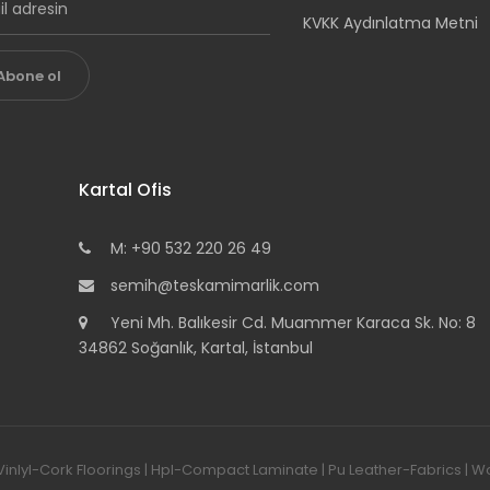
KVKK Aydınlatma Metni
Abone ol
Kartal Ofis
M: +90 532 220 26 49
semih@teskamimarlik.com
Yeni Mh. Balıkesir Cd. Muammer Karaca Sk. No: 8
34862 Soğanlık, Kartal, İstanbul
-Vinlyl-Cork Floorings | Hpl-Compact Laminate | Pu Leather-Fabrics |