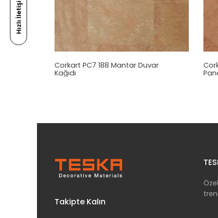
Hızlı İletişim
Corkart PC7 188
Mantar
Duvar
Cork
Kağıdı
Pane
TES
Özel
tren
Takipte Kalın