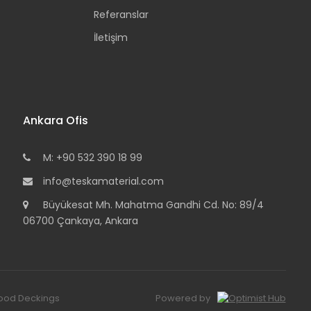
Referanslar
İletişim
Ankara Ofis
M: +90 532 390 18 99
info@teskamaterial.com
Büyükesat Mh. Mahatma Gandhi Cd. No: 89/4
06700 Çankaya, Ankara
 Wood Deckings
Powered by