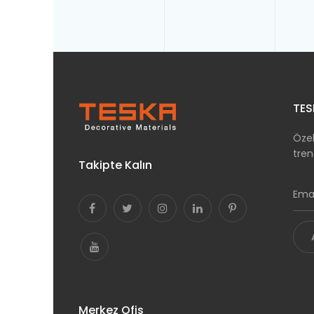
TES
Özel
tren
Takipte Kalın
Merkez Ofis