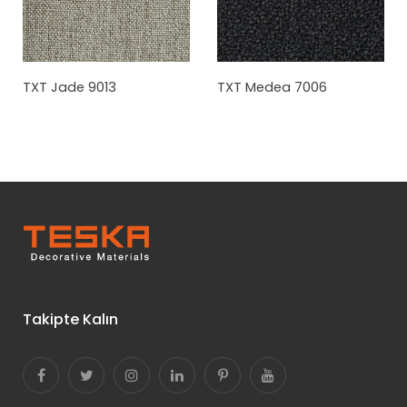
TXT Jade 9013
TXT Medea 7006
Takipte Kalın