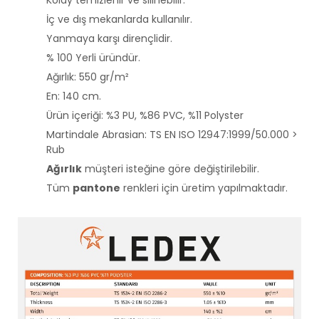
Kolay temizlenir ve silinebilir.
İç ve dış mekanlarda kullanılır.
Yanmaya karşı dirençlidir.
% 100 Yerli üründür.
Ağırlık: 550 gr/m²
En: 140 cm.
Ürün içeriği: %3 PU, %86 PVC, %11 Polyster
Martindale Abrasian: TS EN ISO 12947:1999/50.000 >
Rub
Ağırlık
müşteri isteğine göre değiştirilebilir.
Tüm
pantone
renkleri için üretim yapılmaktadır.