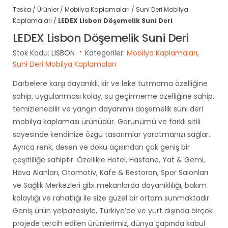
Teska
/
Ürünler
/
Mobilya Kaplamaları
/
Suni Deri Mobilya
Kaplamaları
/
LEDEX Lisbon Döşemelik Suni Deri
LEDEX Lisbon Döşemelik Suni Deri
Stok Kodu:
LISBON
Kategoriler:
Mobilya Kaplamaları
,
Suni Deri Mobilya Kaplamaları
Darbelere karşı dayanıklı, kir ve leke tutmama özelliğine
sahip, uygulanması kolay, su geçirmeme özelliğine sahip,
temizlenebilir ve yangın dayanımlı döşemelik suni deri
mobilya kaplaması ürünüdür. Görünümü ve farklı sitili
sayesinde kendinize özgü tasarımlar yaratmanızı sağlar.
Ayrıca renk, desen ve doku açısından çok geniş bir
çeşitliliğe sahiptir. Özellikle Hotel, Hastane, Yat & Gemi,
Hava Alanları, Otomotiv, Kafe & Restoran, Spor Salonları
ve Sağlık Merkezleri gibi mekanlarda dayanıklılığı, bakım
kolaylığı ve rahatlığı ile size güzel bir ortam sunmaktadır.
Geniş ürün yelpazesiyle, Türkiye’de ve yurt dışında birçok
projede tercih edilen ürünlerimiz, dünya çapında kabul