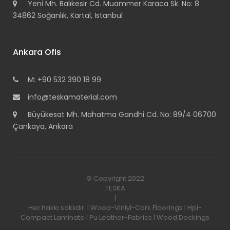
Yeni Mh. Balıkesir Cd. Muammer Karaca Sk. No: 8
34862 Soğanlık, Kartal, İstanbul
Ankara Ofis
M: +90 532 390 18 99
info@teskamaterial.com
Büyükesat Mh. Mahatma Gandhi Cd. No: 89/4 06700
Çankaya, Ankara
© Copyright 2022
TESKA
|
Her hakkı saklıdır. | Wood-Vinlyl-Cork Floorings | Hpl-
Compact Laminate | Pu Leather-Fabrics | Wood Deckings