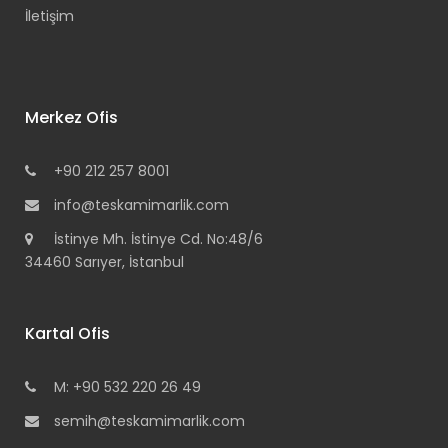
İletişim
Merkez Ofis
+90 212 257 8001
info@teskamimarlik.com
İstinye Mh. İstinye Cd. No:48/6
34460 Sarıyer, İstanbul
Kartal Ofis
M: +90 532 220 26 49
semih@teskamimarlik.com