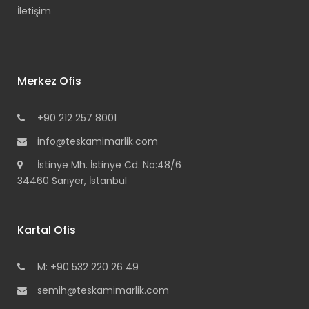
İletişim
Merkez Ofis
+90 212 257 8001
info@teskamimarlik.com
İstinye Mh. İstinye Cd. No:48/6
34460 Sarıyer, İstanbul
Kartal Ofis
M: +90 532 220 26 49
semih@teskamimarlik.com