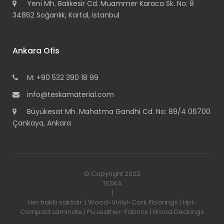
Yeni Mh. Balıkesir Cd. Muammer Karaca Sk. No: 8
34862 Soğanlık, Kartal, İstanbul
Ankara Ofis
M: +90 532 390 18 99
info@teskamaterial.com
Büyükesat Mh. Mahatma Gandhi Cd. No: 89/4 06700
Çankaya, Ankara
© Copyright 2022
TESKA
|
Her hakkı saklıdır. | Wood-Vinlyl-Cork Floorings | Hpl-
Compact Laminate | Pu Leather-Fabrics | Wood Deckings