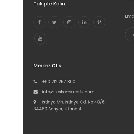
Takipte Kalın
Merkez Ofis
+90 212 257 8001
info@teskamimarlik.com
İstinye Mh. İstinye Cd. No:48/6
34460 Sarıyer, İstanbul