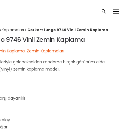
 Kaplamaları
/
Corkart Lungo 9746 Vinil Zemin Kaplama
o 9746 Vinil Zemin Kaplama
emin Kaplama
,
Zemin Kaplamaları
leriyle gelenekselden moderne birçok görünüm elde
l (vinyl) zemin kaplama modeli.
şı dayanıklı
 kolay
ğlar