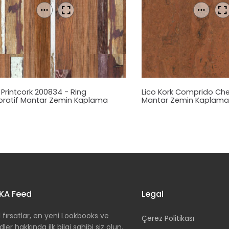
 Printcork 200834 - Ring
Lico Kork Comprido Che
oratif
Mantar
Zemin Kaplama
Mantar
Zemin Kaplama
KA Feed
Legal
 fırsatlar, en yeni Lookbooks ve
Çerez Politikası
dler hakkında ilk bilgi sahibi siz olun.