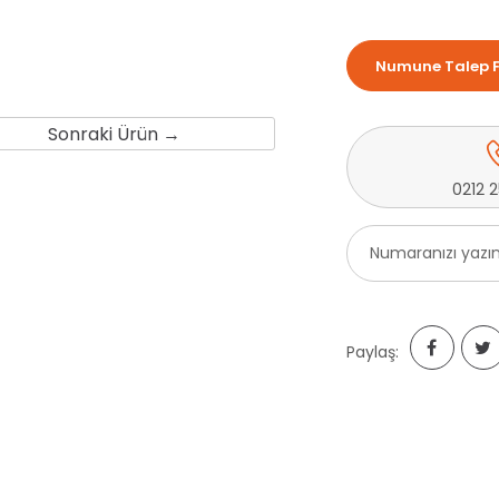
Numune Talep 
Sonraki Ürün →
0212 
Paylaş: