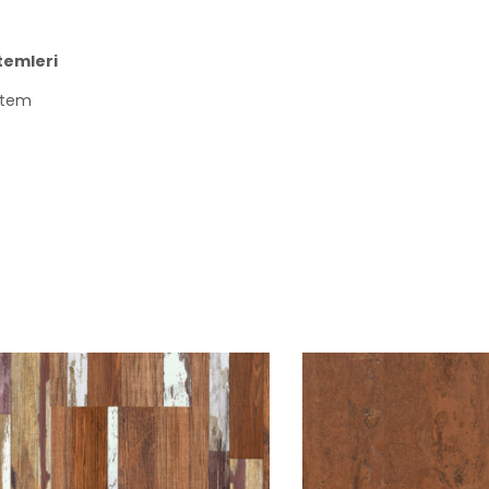
temleri
istem