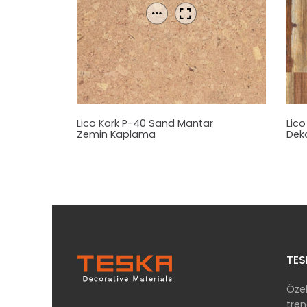
Lico Kork P-40 Sand
Mantar
Lico
Zemin Kaplama
Dek
TES
Özel
tren