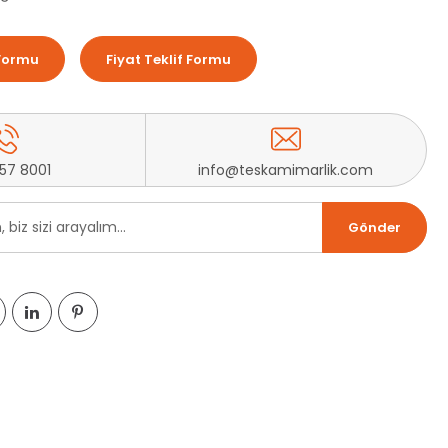
Formu
Fiyat Teklif Formu
257 8001
info@teskamimarlik.com