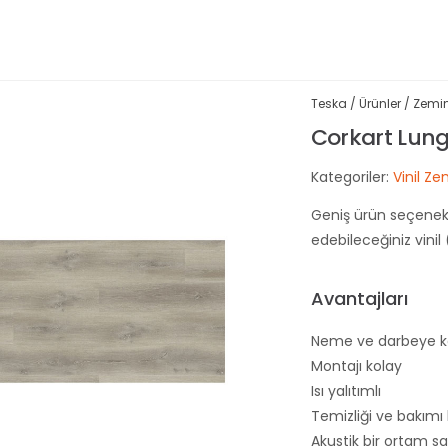
Teska
/
Ürünler
/
Zemin
Corkart Lung
Kategoriler:
Vinil Z
Geniş ürün seçenek
edebileceğiniz vini
Avantajları
Neme ve darbeye kar
Montajı kolay
Isı yalıtımlı
Temizliği ve bakımı
Akustik bir ortam sa