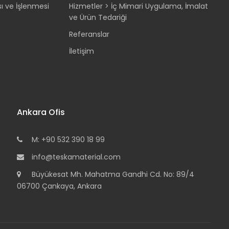
sı ve İşlenmesi
Hizmetler > İç Mimari Uygulama, İmalat
ve Ürün Tedariği
Referanslar
İletişim
Ankara Ofis
M: +90 532 390 18 99
info@teskamaterial.com
Büyükesat Mh. Mahatma Gandhi Cd. No: 89/4
06700 Çankaya, Ankara