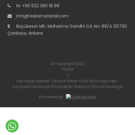
M: +90 532 390 18 99
info@teskamaterial.com
Büyükesat Mh. Mahatma Gandhi Cd. No: 89/4 06700
Çankaya, Ankara
© Copyright 2022
TESKA
|
Her hakkı saklıdır. | Wood-Vinlyl-Cork Floorings | Hpl-
Compact Laminate | Pu Leather-Fabrics | Wood Deckings
Powered by