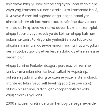
aşınmaya karşı yüksek direnç sağlayan Bona marka cila
veya yağ katmanı bulunmaktadır. Orta katmanda ise, 3,
6-4 veya 6 mm kalınlığında doğal ahşap papel yer
almaktadır. En alt katmanda ise, su yönüne düz ve ters
monte edilmiş, suya ve neme dayanıklı, marin kontrplak
ahşap tabaka veya kavak ya da köknar ahşap katman
bulunmaktadır. Farklı yönde yerleştirilen bu tabakalar
ahşabın minimum düzeyde yıpranmasına; hava koşulları,
nem, rutubet gibi dış etkenlerden daha az etkilenmesine
neden olur.
Ahşap Lamine Parkeler düzgün, pürüzsüz bir zemine,
lamba-zıvanalarından su bazlı tutkal ile yapıştırılıp,
polietilen yada
mantar
şilte üzerine yüzer sistem olarak
monte edilebilir veya self leveling şap (tesviye şapı)
atılmış bir zemine, alttan, çift kompenantlı tutkalla
yapıştırılarak uygulanır.
2000 m2 üzeri üretimde ürün her boy ve seçeneklerde