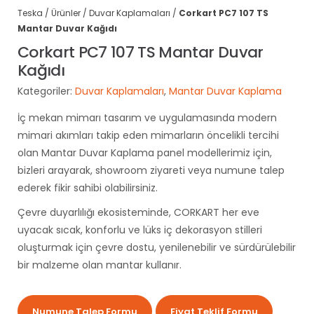
Teska
/
Ürünler
/
Duvar Kaplamaları
/
Corkart PC7 107 TS
Mantar
Duvar Kağıdı
Corkart PC7 107 TS
Mantar
Duvar
Kağıdı
Kategoriler:
Duvar Kaplamaları
,
Mantar
Duvar Kaplama
İç mekan mimarı tasarım ve uygulamasında modern
mimari akımları takip eden mimarların öncelikli tercihi
olan Mantar Duvar Kaplama panel modellerimiz için,
bizleri arayarak, showroom ziyareti veya numune talep
ederek fikir sahibi olabilirsiniz.
Çevre duyarlılığı ekosisteminde, CORKART her eve
uyacak sıcak, konforlu ve lüks iç dekorasyon stilleri
oluşturmak için çevre dostu, yenilenebilir ve sürdürülebilir
bir malzeme olan mantar kullanır.
Numune Talep Formu
Fiyat Teklif Formu