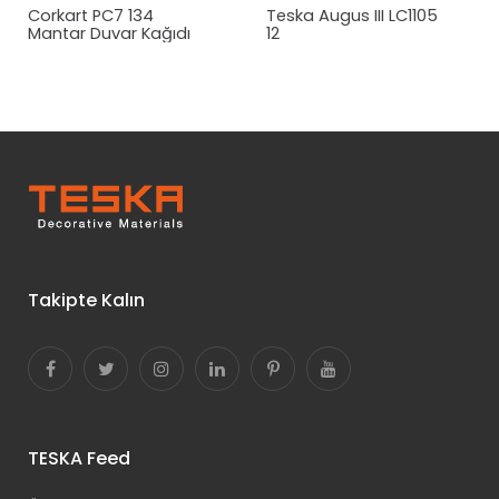
Corkart PC7 134
Teska Augus III LC1105
Mantar
Duvar Kağıdı
12
Takipte Kalın
TESKA Feed