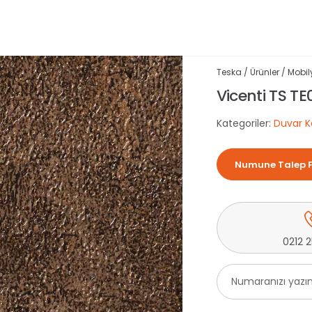
Teska
/
Ürünler
/
Mobil
Vicenti TS TE
Kategoriler:
Duvar K
Numune Talep 
0212 