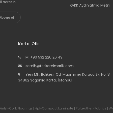
KVKK Aydınlatma Metni
Abone ol
Kartal Ofis
M: +90 532 220 26 49
semih@teskamimarlik.com
Yeni Mh. Balıkesir Cd. Muammer Karaca Sk. No: 8
34862 Soğanlık, Kartal, İstanbul
-Vinlyl-Cork Floorings | Hpl-Compact Laminate | Pu Leather-Fabrics |