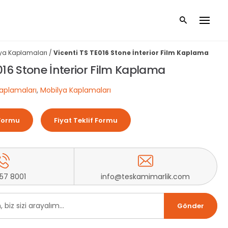
ya Kaplamaları
/
Vicenti TS TE016 Stone İnterior Film Kaplama
016 Stone İnterior Film Kaplama
aplamaları
,
Mobilya Kaplamaları
Formu
Fiyat Teklif Formu
257 8001
info@teskamimarlik.com