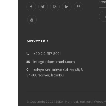
Merkez Ofis
+90 212 257 8001
info@teskamimarlik.com
İstinye Mh. İstinye Cd. No:48/6
34460 Sarıyer, İstanbul
© Copyright 2022
TESKA
|
Her hakkı saklıdır. | Wood