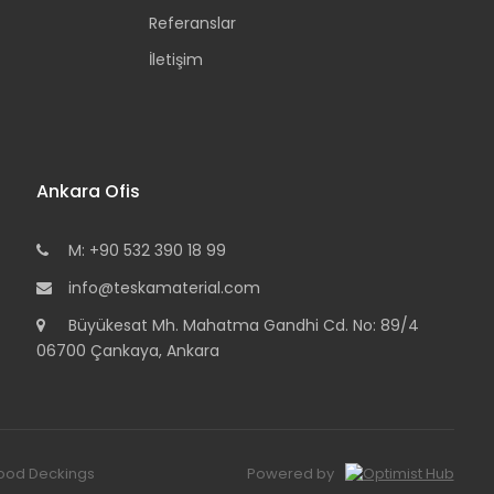
Referanslar
İletişim
Ankara Ofis
M: +90 532 390 18 99
info@teskamaterial.com
Büyükesat Mh. Mahatma Gandhi Cd. No: 89/4
06700 Çankaya, Ankara
 Wood Deckings
Powered by