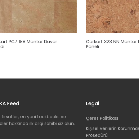
kart PC7 188
Mantar
Duvar
Corkart 323 NN
Mantar
dı
Paneli
KA Feed
Legal
 fırsatlar, en yeni Lookbooks ve
Çerez Politikası
dler hakkında ilk bilgi sahibi siz olun.
Kişisel Verilerin Korunma
Prosedürü