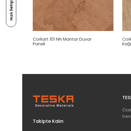
Hızlı İletişim
Corkart 101 NN
Mantar
Duvar
Cor
Paneli
Kağı
TES
Özel
tren
Takipte Kalın