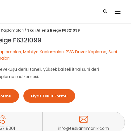
 Kaplamaları
/
Skai Aliena Beige F6321099
Beige F6321099
aplamaları
,
Mobilya Kaplamaları
,
PVC Duvar Kaplama
,
Suni
aları
ekuşu derisi taneli, yüksek kaliteli ithal suni deri
kaplama malzemesi.
Formu
Fiyat Teklif Formu
257 8001
info@teskamimarlik.com