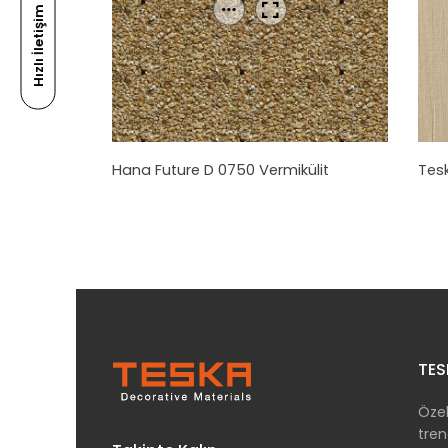
Hızlı İletişim
Hana Future D 0750 Vermikülit
Tesk
TES
Özel
tren