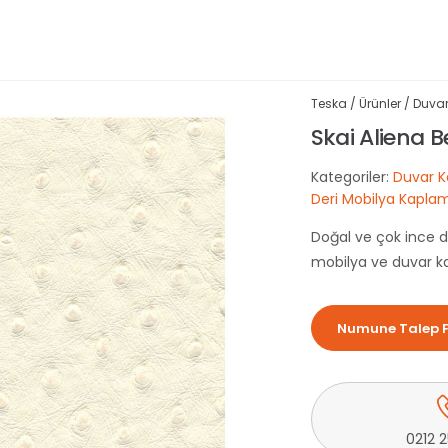
Teska
/
Ürünler
/
Duvar
Skai Aliena 
Kategoriler:
Duvar K
Deri Mobilya Kaplam
Doğal ve çok ince dev
mobilya ve duvar 
Numune Talep 
0212 