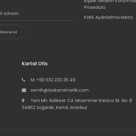
Kişisel Verilerin Korunma
Prosedürü
KVKK Aydınlatma Metni
Abone ol
Kartal Ofis
M: +90 532 220 26 49
semih@teskamimarlik.com
Yeni Mh. Balıkesir Cd. Muammer Karaca Sk. No: 8
34862 Soğanlık, Kartal, İstanbul