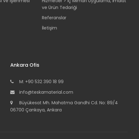
sı ve İşlenmesi
Hizmetler > İç Mimari Uygulama, İmalat
ve Ürün Tedariği
Referanslar
İletişim
Ankara Ofis
M: +90 532 390 18 99
info@teskamaterial.com
Büyükesat Mh. Mahatma Gandhi Cd. No: 89/4
06700 Çankaya, Ankara