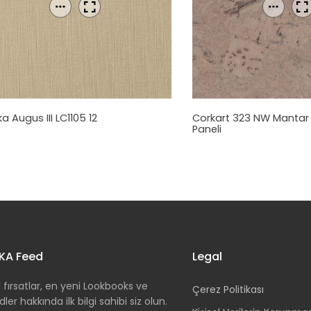
a Augus III LC1105 12
Corkart 323 NW
Manta
Paneli
KA Feed
Legal
 fırsatlar, en yeni Lookbooks ve
Çerez Politikası
dler hakkında ilk bilgi sahibi siz olun.