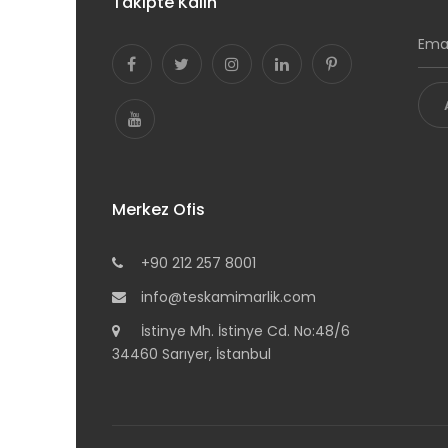
Takipte Kalın
Merkez Ofis
+90 212 257 8001
info@teskamimarlik.com
İstinye Mh. İstinye Cd. No:48/6
34460 Sarıyer, İstanbul