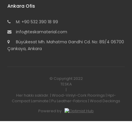
Ankara Ofis
M: +90 532 390 18 99
info@teskamaterial.com
Büyükesat Mh. Mahatma Gandhi Cd. No: 89/4 06700
Çankaya, Ankara
© Copyright 2022
TESKA
|
Her hakkı saklıdır. | Wood-Vinlyl-Cork Floorings | Hpl-
Compact Laminate | Pu Leather-Fabrics | Wood Deckings
Powered by