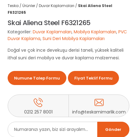
Teska
/
Ürünler
/
Duvar Kaplamaları
/
Skai Aliena Steel
F6321265
Skai Aliena Steel F6321265
Kategoriler:
Duvar Kaplamaları
,
Mobilya Kaplamaları
,
PVC
Duvar Kaplama
,
Suni Deri Mobilya Kaplamaları
Doğal ve çok ince devekuşu derisi taneli, yüksek kaliteli
ithal suni deri mobilya ve duvar kaplama malzemesi.
Numune Talep Formu
Fiyat Teklif Formu
0212 257 8001
info@teskamimarlik.com