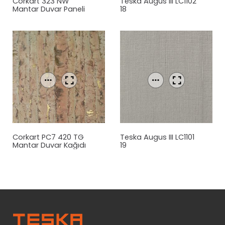
Corkart 323 NW
Teska Augus III LC1102
Mantar
Duvar Paneli
18
Corkart PC7 420 TG
Teska Augus III LC1101
Mantar
Duvar Kağıdı
19