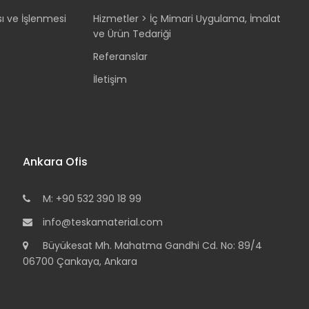
sı ve İşlenmesi
Hizmetler > İç Mimari Uygulama, İmalat
ve Ürün Tedariği
Referanslar
İletişim
Ankara Ofis
M: +90 532 390 18 99
info@teskamaterial.com
Büyükesat Mh. Mahatma Gandhi Cd. No: 89/4
06700 Çankaya, Ankara