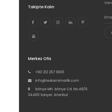
tren
Takipte Kalın
Merkez Ofis
+90 212 257 8001
info@teskamimarlik.com
İstinye Mh. İstinye Cd. No:48/6
34460 Sarıyer, İstanbul