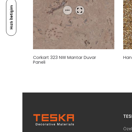
Hızlı İletişim
Corkart 323 NW
Mantar
Duvar
Hana
Paneli
TES
Özel