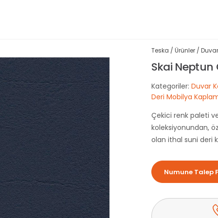
Teska
/
Ürünler
/
Duvar
Skai Neptun 
Kategoriler:
Duvar K
Deri Mobilya Kaplam
Çekici renk paleti 
koleksiyonundan, öze
olan ithal suni deri
Numune Talep 