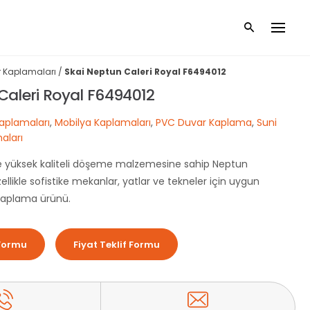
 Kaplamaları
/
Skai Neptun Caleri Royal F6494012
Caleri Royal F6494012
aplamaları
,
Mobilya Kaplamaları
,
PVC Duvar Kaplama
,
Suni
aları
ve yüksek kaliteli döşeme malzemesine sahip Neptun
llikle sofistike mekanlar, yatlar ve tekneler için uygun
 kaplama ürünü.
Formu
Fiyat Teklif Formu