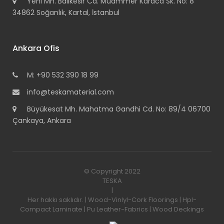
Yeni Mh. Balıkesir Cd. Muammer Karaca Sk. No: 8
34862 Soğanlık, Kartal, İstanbul
Ankara Ofis
M: +90 532 390 18 99
info@teskamaterial.com
Büyükesat Mh. Mahatma Gandhi Cd. No: 89/4 06700
Çankaya, Ankara
© Copyright 2022
TESKA
|
Her hakkı saklıdır. | Wood-Vinlyl-Cork Floorings | Hpl-
Compact Laminate | Pu Leather-Fabrics | Wood Deckings