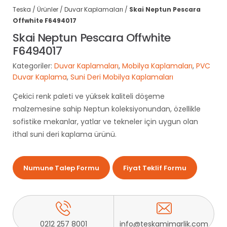
Teska
/
Ürünler
/
Duvar Kaplamaları
/
Skai Neptun Pescara
Offwhite F6494017
Skai Neptun Pescara Offwhite
F6494017
Kategoriler:
Duvar Kaplamaları
,
Mobilya Kaplamaları
,
PVC
Duvar Kaplama
,
Suni Deri Mobilya Kaplamaları
Çekici renk paleti ve yüksek kaliteli döşeme
malzemesine sahip Neptun koleksiyonundan, özellikle
sofistike mekanlar, yatlar ve tekneler için uygun olan
ithal suni deri kaplama ürünü.
Numune Talep Formu
Fiyat Teklif Formu
0212 257 8001
info@teskamimarlik.com