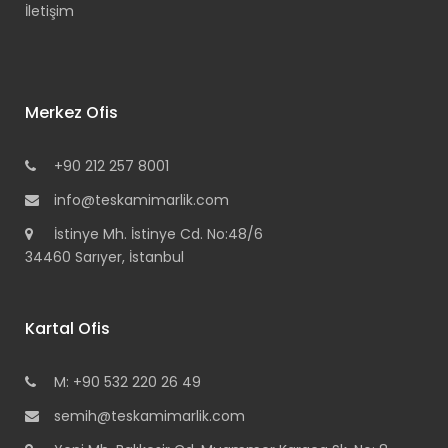
İletişim
Merkez Ofis
+90 212 257 8001
info@teskamimarlik.com
İstinye Mh. İstinye Cd. No:48/6
34460 Sarıyer, İstanbul
Kartal Ofis
M: +90 532 220 26 49
semih@teskamimarlik.com