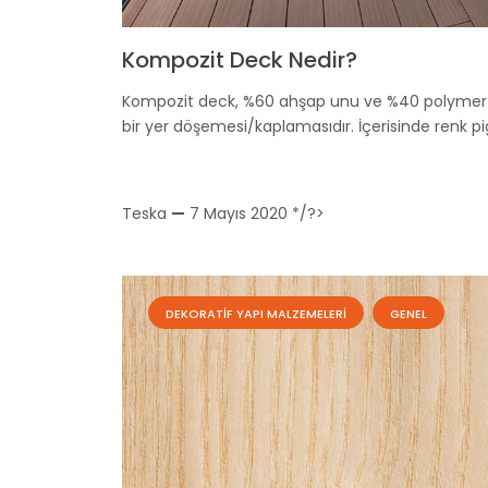
Kompozit Deck Nedir?
Kompozit deck, %60 ahşap unu ve %40 polymer (p
bir yer döşemesi/kaplamasıdır. İçerisinde renk p
Teska
—
7 Mayıs 2020
*/?>
DEKORATIF YAPI MALZEMELERI
GENEL