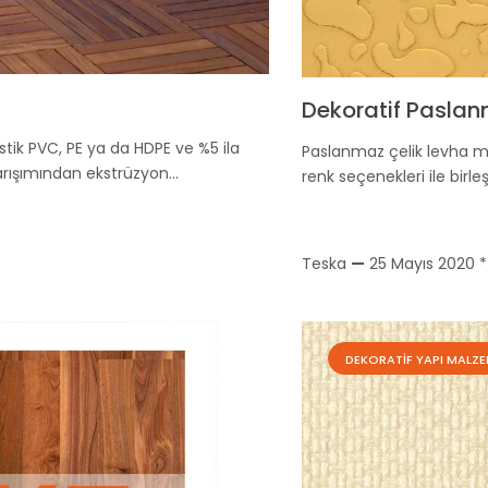
Dekoratif Paslan
tik PVC, PE ya da HDPE ve %5 ila
Paslanmaz çelik levha mate
arışımından ekstrüzyon…
renk seçenekleri ile birleş
Teska
—
25 Mayıs 2020
*
DEKORATIF YAPI MALZE