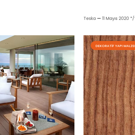
Teska
—
11 Mayıs 2020
*/
DEKORATIF YAPI MALZE