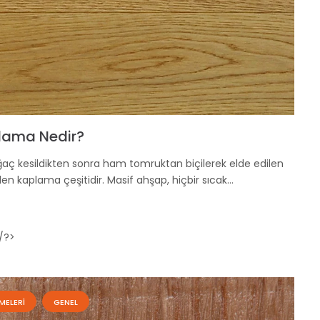
lama Nedir?
aç kesildikten sonra ham tomruktan biçilerek elde edilen
en kaplama çeşitidir. Masif ahşap, hiçbir sıcak…
/?>
MELERI
GENEL