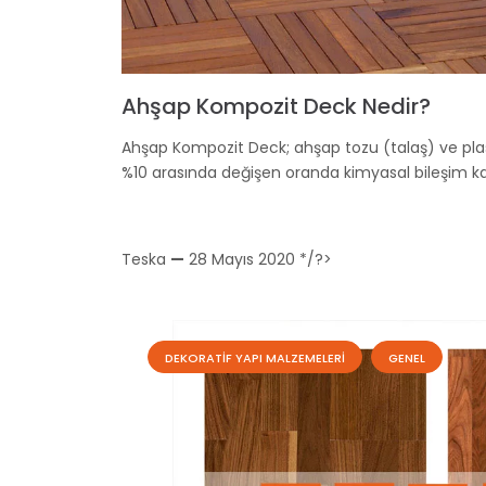
Ahşap Kompozit Deck Nedir?
Ahşap Kompozit Deck; ahşap tozu (talaş) ve plas
%10 arasında değişen oranda kimyasal bileşim k
Teska
—
28 Mayıs 2020
*/?>
DEKORATIF YAPI MALZEMELERI
GENEL