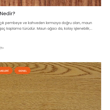
Nedir?
çık pembeye ve kahveden kırmızıya doğru olan, maun
ğaç kaplama türüdür. Maun ağacı da, kolay işlenebilir,…
?>
MELERI
GENEL