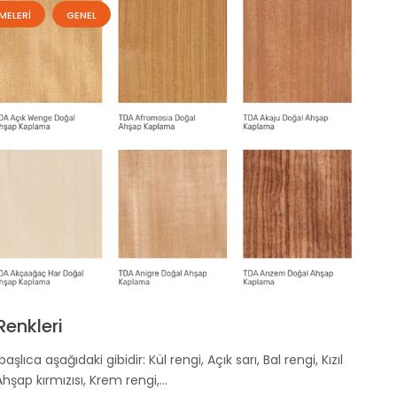
MELERI
GENEL
enkleri
lıca aşağıdaki gibidir: Kül rengi, Açık sarı, Bal rengi, Kızıl
hşap kırmızısı, Krem rengi,…