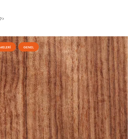
?>
MELERI
GENEL