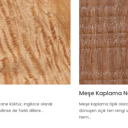
Meşe Kaplama N
ane köktür, ingilizce olarak
Meşe kaplama tipik olar
inse de farklı dillere…
dönüşen açık ten rengi 
Hem…