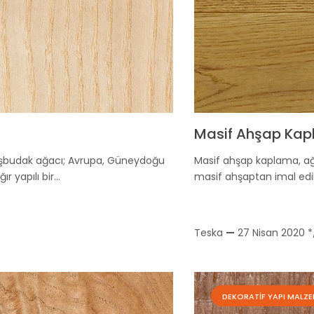
Masif Ahşap Kap
işbudak ağacı; Avrupa, Güneydoğu
Masif ahşap kaplama, ağ
r yapılı bir…
masif ahşaptan imal edil
Teska
—
27 Nisan 2020
*
DEKORATIF YAPI MALZE