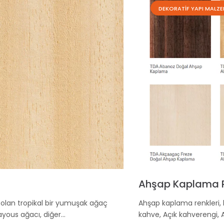
DEKORATIF YAPI MALZE
Ahşap Kaplama R
 olan tropikal bir yumuşak ağaç
Ahşap kaplama renkleri, baş
 ayous ağacı, diğer…
kahve, Açık kahverengi, A