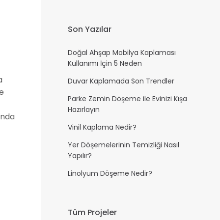
a
m
Son Yazılar
a
:
Doğal Ahşap Mobilya Kaplaması
Kullanımı İçin 5 Neden
a
Duvar Kaplamada Son Trendler
e
Parke Zemin Döşeme ile Evinizi Kışa
Hazırlayın
ında
Vinil Kaplama Nedir?
Yer Döşemelerinin Temizliği Nasıl
Yapılır?
Linolyum Döşeme Nedir?
Tüm Projeler