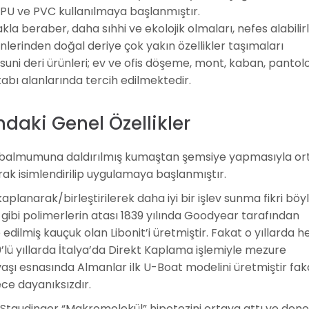
 PU ve PVC kullanılmaya başlanmıştır.
 beraber, daha sıhhi ve ekolojik olmaları, nefes alabilirlil
lerinden doğal deriye çok yakın özellikler taşımaları
uni deri ürünleri; ev ve ofis döşeme, mont, kaban, pantolo
abı alanlarında tercih edilmektedir.
daki Genel Özellikler
lerin balmumuna daldırılmış kumaştan şemsiye yapmasıyla o
ak isimlendirilip uygulamaya başlanmıştır.
lanarak/birleştirilerek daha iyi bir işlev sunma fikri böy
gibi polimerlerin atası 1839 yılında Goodyear tarafından
edilmiş kauçuk olan Libonit’i üretmiştir. Fakat o yıllarda h
’lü yıllarda İtalya’da Direkt Kaplama işlemiyle mezure
avaşı esnasında Almanlar ilk U-Boat modelini üretmiştir fak
ece dayanıksızdır.
. Staudinger “Makromolekül” hipotezini ortaya attı ve dene