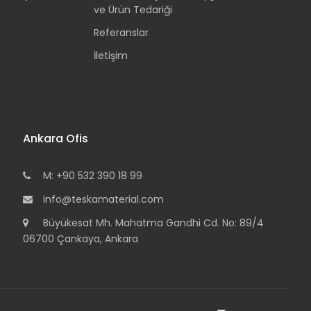
ve Ürün Tedariği
Referanslar
İletişim
Ankara Ofis
M: +90 532 390 18 99
info@teskamaterial.com
Büyükesat Mh. Mahatma Gandhi Cd. No: 89/4
06700 Çankaya, Ankara