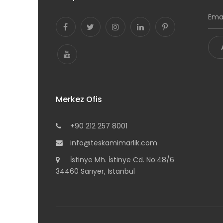
Merkez Ofis
+90 212 257 8001
info@teskamimarlik.com
İstinye Mh. İstinye Cd. No:48/6
34460 Sarıyer, İstanbul