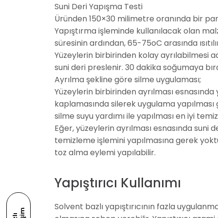
Suni Deri Yapışma Testi
Üründen 150×30 milimetre oranında bir parç
Yapıştırma işleminde kullanılacak olan ma
süresinin ardından, 65-75oC arasında ısıtılır
Yüzeylerin birbirinden kolay ayrılabilmesi adı
suni deri preslenir. 30 dakika soğumaya bıra
Ayrılma şekline göre silme uygulaması;
Yüzeylerin birbirinden ayrılması esnasında y
kaplamasında silerek uygulama yapılması ge
silme suyu yardımı ile yapılması en iyi tem
Eğer, yüzeylerin ayrılması esnasında suni d
temizleme işlemini yapılmasına gerek yoktu
toz alma eylemi yapılabilir.
Yapıştırıcı Kullanımı
Solvent bazlı yapıştırıcının fazla uygulanma