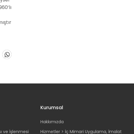
60’lı
ıştır
Kurumsal
Hakkımızda
sı ve İşlenmesi
Hizmetler > İç Mimari Uygulama, İmalat