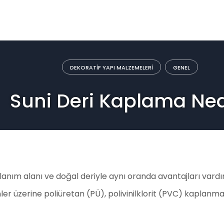
DEKORATIF YAPI MALZEMELERI
GENEL
Suni Deri Kaplama Ned
anım alanı ve doğal deriyle aynı oranda avantajları vardır
er üzerine poliüretan (PÜ), polivinilklorit (PVC) kaplanma