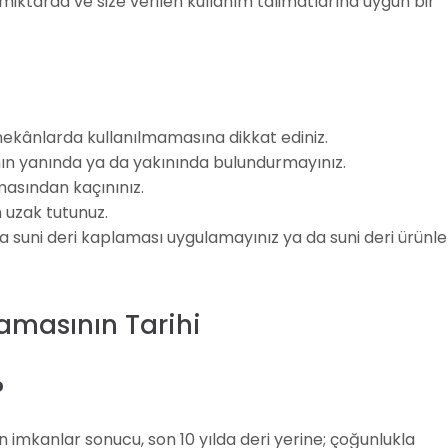
miktarda ve size verilen kullanım talimatlarına uygun bir
mekânlarda kullanılmamasına dikkat ediniz.
nın yanında ya da yakınında bulundurmayınız.
asından kaçınınız.
 uzak tutunuz.
 suni deri kaplaması uygulamayınız ya da suni deri ürünle
amasının Tarihi
?
mkanlar sonucu, son 10 yılda deri yerine; çoğunlukla