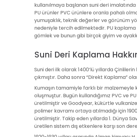
kullanılmaya başlanan suni deri imalatında
PU ürünler PVC ürünlere oranla pahalı olmakla
yumuşaklık, teknik değerler ve görünüm yön
nedeniyle tercih edilmektedir. PU kaplama s
gömlek ve bunun gibi birçok giyim ve ayakk
Suni Deri Kaplama Hakkın
Suni deri ilk olarak 1400’lü yıllarda Çinli
çıkmıştır. Daha sonra “Direkt Kaplama” olar
Kumaşın tamamiyle farklı bir malzemeyle kap
oluşmuştur. Bugün kullandığımız PVC ve PU 
üretilmiştir ve Goodyear, kükürtle vulkanize 
polimer kavramı ortaya atılmadığı için 1900
üretilmiştir. Takip eden yıllarda 1. Dünya S
üretilen sistem dış etkenlere karşı son der
1920-1930 yılları arasında Alman kimyacı H