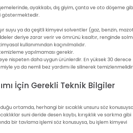
öşemelerinde, ayakkabı, dış giyim, çanta ve oto döşeme gib
i göstermektedir.
şır suyu ya da çeşitli kimyevi solventler (gaz, benzin, mazot
ddeler deriye zarar verir ve ömrünü kısaltır, renginde sol
myasal kullanımından kaçınılmalıdır.
u temizleme yapılmaması gerekir.
meye nispeten daha uygun ürünlerdir. En yüksek 30 derece
emiyle ya da nemli bez yardımı ile silinerek temizlenmelidir
ı İçin Gerekli Teknik Bilgiler
uğu ortamda, herhangi bir sıcaklık unsuru söz konusuysa
aklıklar suni deride desen kaybı, kırışıklık ve sarkma gibi
ında bir tavlama işlemi söz konusuysa, bu işlem kimyevi