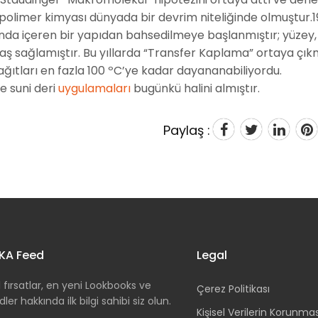
 polimer kimyası dünyada bir devrim niteliğinde olmuştur.19
ı anda içeren bir yapıdan bahsedilmeye başlanmıştır; yüzey,
aş sağlamıştır. Bu yıllarda “Transfer Kaplama” ortaya çıkm
kağıtları en fazla 100 ºC’ye kadar dayananabiliyordu.
e suni deri
uygulamaları
bugünkü halini almıştır.
Paylaş :
KA Feed
Legal
 fırsatlar, en yeni Lookbooks ve
Çerez Politikası
dler hakkında ilk bilgi sahibi siz olun.
Kişisel Verilerin Korunma