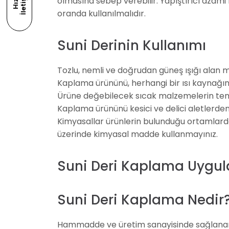
m
H
ı
z
l
ı
İ
l
e
t
i
ş
i
olmasına sebep verebilir. Yapıştırıcı azami 
oranda kullanılmalıdır.
Suni Derinin Kullanımı
Tozlu, nemli ve doğrudan güneş ışığı alan 
Kaplama ürününü, herhangi bir ısı kaynağı
Ürüne değebilecek sıcak malzemelerin tem
Kaplama ürününü kesici ve delici aletlerden
Kimyasallar ürünlerin bulunduğu ortamlarda
üzerinde kimyasal madde kullanmayınız.
Suni Deri Kaplama Uygul
Suni Deri Kaplama Nedir
Hammadde ve üretim sanayisinde sağlanan i