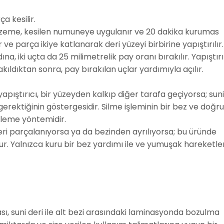
a kesilir.
lzeme, kesilen numuneye uygulanır ve 20 dakika kurumas
 ve parça ikiye katlanarak deri yüzeyi birbirine yapıştırılır.
na, iki uçta da 25 milimetrelik pay oranı bırakılır. Yapıştır
kıldıktan sonra, pay bırakılan uçlar yardımıyla açılır.
apıştırıcı, bir yüzeyden kalkıp diğer tarafa geçiyorsa; suni
rektiğinin göstergesidir. Silme işleminin bir bez ve doğru
izleme yöntemidir.
eri parçalanıyorsa ya da bezinden ayrılıyorsa; bu üründe
r. Yalnızca kuru bir bez yardımı ile ve yumuşak hareketle
sı, suni deri ile alt bezi arasındaki laminasyonda bozulma