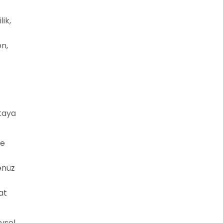
ik,
n,
rtaya
le
enüz
at
ysel