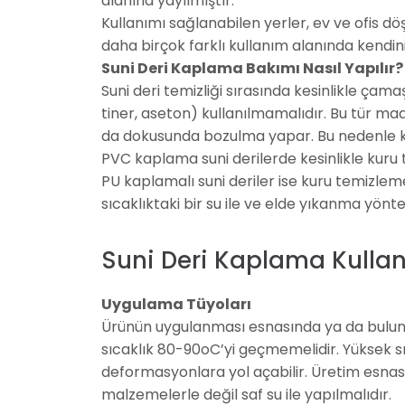
alanına yayılmıştır.
Kullanımı sağlanabilen yerler, ev ve ofis d
daha birçok farklı kullanım alanında kendin
Suni Deri Kaplama Bakımı Nasıl Yapılır?
Suni deri temizliği sırasında kesinlikle çama
tiner, aseton) kullanılmamalıdır. Bu tür ma
da dokusunda bozulma yapar. Bu nedenle ki
PVC kaplama suni derilerde kesinlikle kur
PU kaplamalı suni deriler ise kuru temizle
sıcaklıktaki bir su ile ve elde yıkanma yönt
Suni Deri Kaplama Kullanım
Uygulama Tüyoları
Ürünün uygulanması esnasında ya da bulund
sıcaklık 80-90oC’yi geçmemelidir. Yüksek sıc
deformasyonlara yol açabilir. Üretim esnas
malzemelerle değil saf su ile yapılmalıdır.