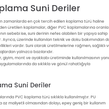
plama Suni Deriler
son zamanlarda en çok tercih edilen kaplama türü haline
nden üretilen kaplamalar, diğer PVC kaplamalarına oranla
ının sebebi ise, suni derinin nefes alabilen bir yapıya sahip
. Ayrıca, üzerinde kullanılan teknik ve doku bakımından d
ikleri vardır. Suni olarak üretilmelerine rağmen, sağlıklı v
ajlardan yalnızca bazılarıdır.
er, giyim, mont ve ayakkabı üretiminde kullanılmasının yan
ygulamalarında da sıklıkla ve gönül rahatlığıyla
lama Suni Deriler
arında PVC kaplama türü sıklıkla kullanılmıştır. PU
 az maliyetli olmasından dolayı, epey geniş bir kullanım