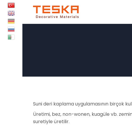
S
k
i
p
t
o
c
o
n
t
e
n
t
Suni deri kaplama uygulamasının birçok kull
Üretimi, bez, non-wonen, kuagüle vb. zeminl
suretiyle üretilir.