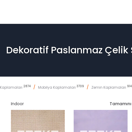
Dekoratif Paslanmaz Çelik
2874
/
3709
/
914
 Kaplamaları
Mobilya Kaplamaları
Zemin Kaplamaları
Indoor
Tamamı
n