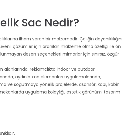
lik Sac Nedir?
ıklarına ilham veren bir malzemedir. Çeliğin dayanıklılığını
 güvenli çözümler için aranılan malzeme olma özelliği ile ön
 bulunmayan desen seçenekleri mimarlar için sınırsız, özgür
m alanlarında, reklamclıkta indoor ve outdoor
larında, aydınlatma elemanları uygulamalarında,
ıtma ve soğutmaya yönelik projelerde, asansör, kapı, kabin
 mekanlarda uygulama kolaylığı, estetik görünüm, tasarım
klıdır.