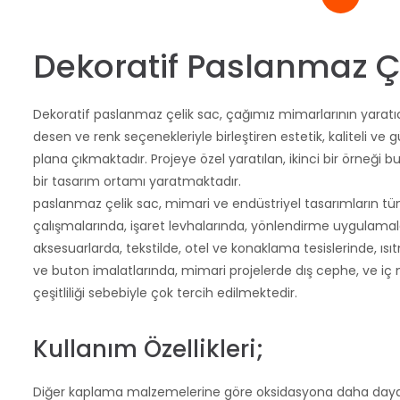
Dekoratif Paslanmaz Çe
Dekoratif paslanmaz çelik sac, çağımız mimarlarının yaratıcıl
desen ve renk seçenekleriyle birleştiren estetik, kaliteli ve
plana çıkmaktadır. Projeye özel yaratılan, ikinci bir örneği
bir tasarım ortamı yaratmaktadır.
paslanmaz çelik sac, mimari ve endüstriyel tasarımların tü
çalışmalarında, işaret levhalarında, yönlendirme uygulama
aksesuarlarda, tekstilde, otel ve konaklama tesislerinde, ıs
ve buton imalatlarında, mimari projelerde dış cephe, ve iç
çeşitliliği sebebiyle çok tercih edilmektedir.
Kullanım Özellikleri;
Diğer kaplama malzemelerine göre oksidasyona daha dayanı