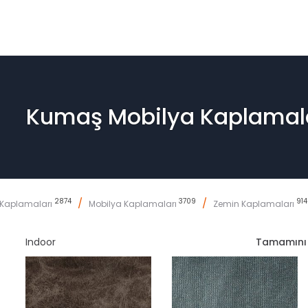
Kumaş Mobilya Kaplamal
2874
/
3709
/
914
 Kaplamaları
Mobilya Kaplamaları
Zemin Kaplamaları
Indoor
Tamamı
n