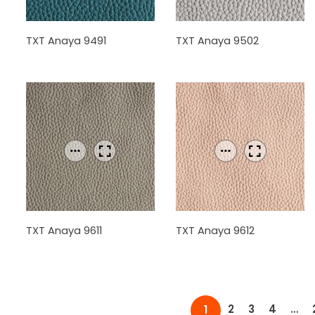
TXT Anaya 9491
TXT Anaya 9502
TXT Anaya 9611
TXT Anaya 9612
2
3
4
…
1