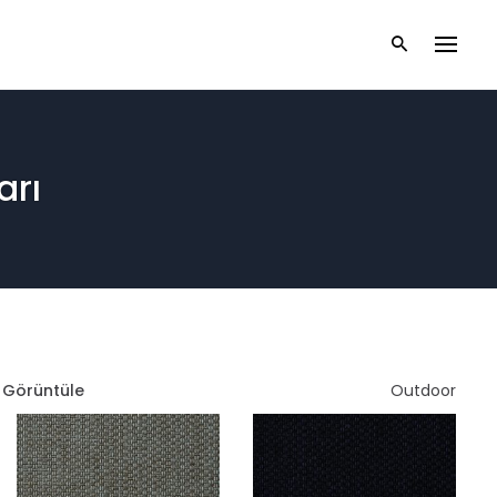
arı
ı Görüntüle
Outdoor