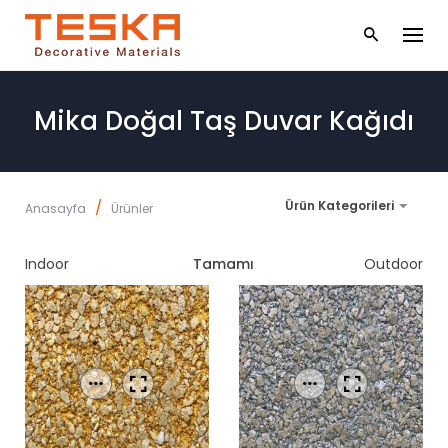
S
k
i
p
t
Mika Doğal Taş Duvar Kağıdı
o
c
o
n
t
/
Ürün Kategorileri
Anasayfa
Ürünler
e
n
t
Indoor
Tamamı
Outdoor