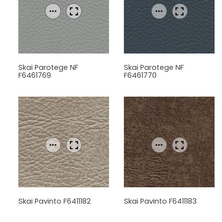
Skai Parotege NF
Skai Parotege NF
F6461769
F6461770
Skai Pavinto F6411182
Skai Pavinto F6411183