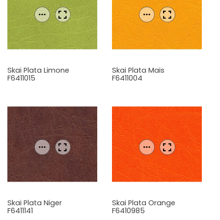
Skai Plata Limone
Skai Plata Mais
F6411015
F6411004
Skai Plata Niger
Skai Plata Orange
F6411141
F6410985