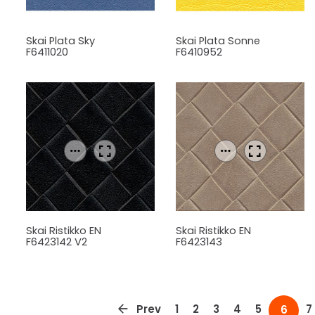
Skai Plata Sky
Skai Plata Sonne
F6411020
F6410952
Skai Ristikko EN
Skai Ristikko EN
F6423142 V2
F6423143
Prev
1
2
3
4
5
7
6