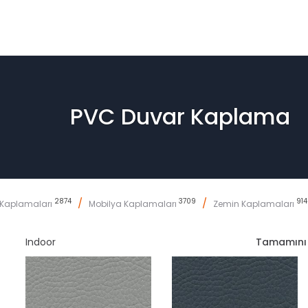
PVC Duvar Kaplama
2874
/
3709
/
914
 Kaplamaları
Mobilya Kaplamaları
Zemin Kaplamaları
Indoor
Tamamı
n