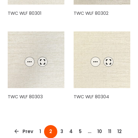
TWC WLF 80301
TWC WLF 80302
TWC WLF 80303
TWC WLF 80304
Prev
1
3
4
5
…
10
11
12
2