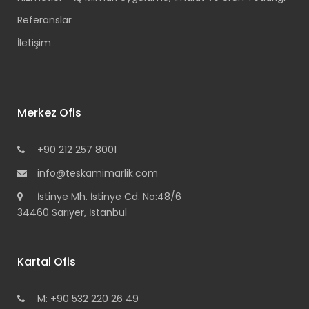
Referanslar
İletişim
Merkez Ofis
+90 212 257 8001
info@teskamimarlik.com
İstinye Mh. İstinye Cd. No:48/6
34460 Sarıyer, İstanbul
Kartal Ofis
M: +90 532 220 26 49