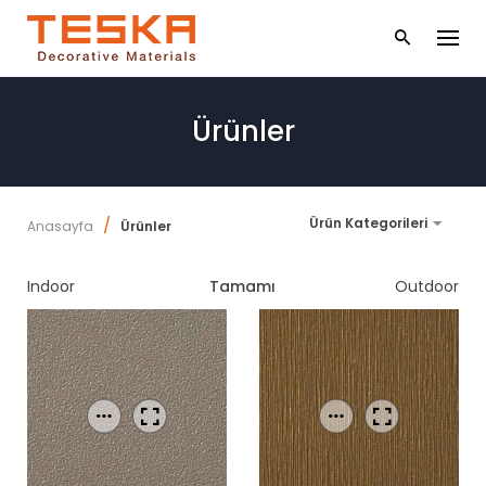
S
k
i
p
t
Ürünler
o
c
o
n
t
/
Ürün Kategorileri
Anasayfa
Ürünler
e
n
t
Indoor
Tamamı
Outdoor