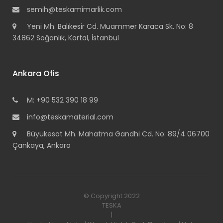
semih@teskamimarlik.com
Yeni Mh. Balıkesir Cd. Muammer Karaca Sk. No: 8
34862 Soğanlık, Kartal, İstanbul
Ankara Ofis
M: +90 532 390 18 99
info@teskamaterial.com
Büyükesat Mh. Mahatma Gandhi Cd. No: 89/4 06700
Çankaya, Ankara
© Copyright 2022
TESKA
|